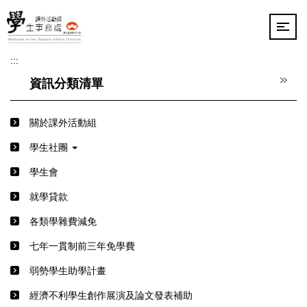
跳
到
主
要
:::
內
容
資訊分類清單
區
關於課外活動組
學生社團
學生會
就學貸款
各類學雜費減免
七年一貫制前三年免學費
弱勢學生助學計畫
經濟不利學生創作展演及論文發表補助