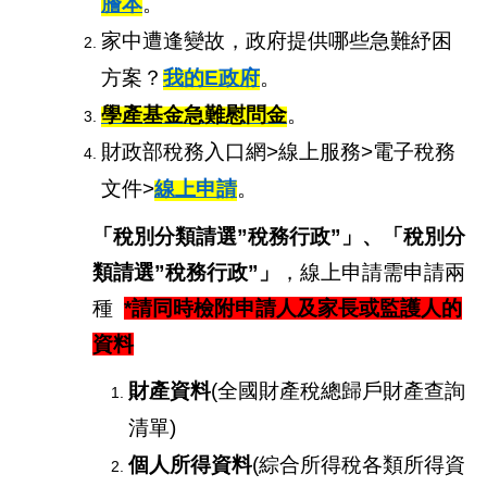
謄本
。
家中遭逢變故，政府提供哪些急難紓困
方案？
我的E
政府
。
學產基金急難慰問金
。
財政部稅務入口網>線上服務>電子稅務
文件>
線上申請
。
「稅別分類請選”稅務行政”」、「稅別分
類請選”稅務行政”」
，線上申請需申請兩
種
*
請同時檢附申請人及家長或監護人的
資料
財產資料
(
全國財產稅總歸戶財產查詢
清單)
個人所得資料
(
綜合所得稅各類所得資