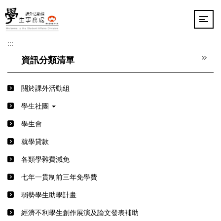
跳
到
主
要
:::
內
容
資訊分類清單
區
關於課外活動組
學生社團
學生會
就學貸款
各類學雜費減免
七年一貫制前三年免學費
弱勢學生助學計畫
經濟不利學生創作展演及論文發表補助