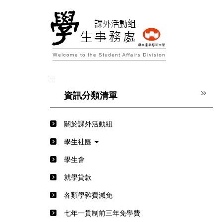
跳
到
主
要
內
容
區
:::
資訊分類清單
關於課外活動組
學生社團
學生會
就學貸款
各類學雜費減免
七年一貫制前三年免學費