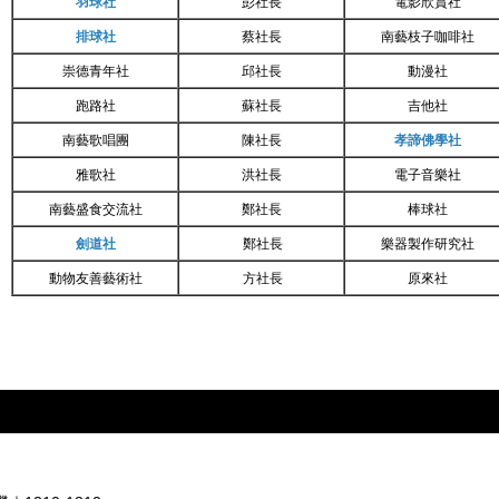
羽球社
彭社長
電影欣賞社
排球社
蔡社長
南藝枝子咖啡社
崇德青年社
邱社長
動漫社
跑路社
蘇社長
吉他社
南藝
歌唱團
陳社長
孝諦佛學社
雅歌社
洪社長
電子音樂社
南藝盛食交流社
鄭社長
棒球社
劍道社
鄭社長
樂器製作研究社
動物友善藝術社
方
社長
原來社